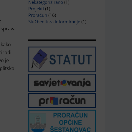
Nekategorizirano
(1)
Projekti
(1)
Proračun
(16)
e
Službenik za informiranje
(1)
e sprava
 kako
rirodi.
o je
plitsko