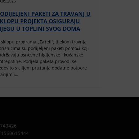
9.05.2026
ODIJELJENI PAKETI ZA TRAVANJ U
SKLOPU PROJEKTA OSIGURAJU
NJEGU U TOPLINI SVOG DOMA
 sklopu programa „Zaželi“, tijekom travnja
orisnicima su podijeljeni paketi pomoći koji
adržavaju osnovne higijenske i kućanske
otrepštine. Podjela paketa provodi se
edovito s ciljem pružanja dodatne potpore
tarijim i…
743426
1560615444