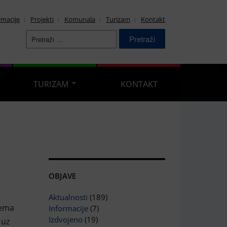
rmacije
Projekti
Komunala
Turizam
Kontakt
Pretraži:
TURIZAM
KONTAKT
OBJAVE
Aktualnosti
(189)
rema
Informacije
(7)
Izdvojeno
(19)
 uz