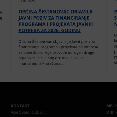
01.06.2026
1
da
OPĆINA ŠESTANOVAC OBJAVILA
P
ne
JAVNI POZIV ZA FINANCIRANJE
PROGRAMA I PROJEKATA JAVNIH
POTREBA ZA 2026. GODINU
U
k
Općina Šestanovac objavila je Javni poziv za
s
financiranje programa i projekata od interesa
p
za opće dobro koje provode udruge i druge
r
organizacije civilnog društva, a koji se
s
financiraju iz Proračuna…
KONTAKT:
MB:
2
Asia Šošić, dipl. iur.
OIB:
7