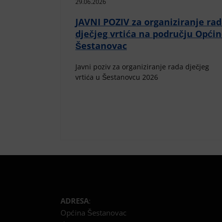
29.06.2026
JAVNI POZIV za organiziranje ra
dječjeg vrtića na području Opći
Šestanovac
Javni poziv za organiziranje rada dječjeg
vrtića u Šestanovcu 2026
ADRESA
:
Općina Šestanovac