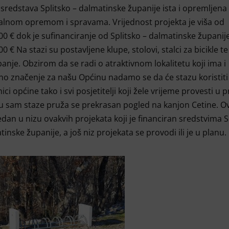
redstava Splitsko – dalmatinske županije ista i opremljena
lnom opremom i spravama. Vrijednost projekta je viša od
00 € dok je sufinanciranje od Splitsko – dalmatinske županij
00 € Na stazi su postavljene klupe, stolovi, stalci za bicikle t
banje. Obzirom da se radi o atraktivnom lokalitetu koji ima i
no značenje za našu Općinu nadamo se da će stazu koristiti
ci općine tako i svi posjetitelji koji žele vrijeme provesti u p
u sam staze pruža se prekrasan pogled na kanjon Cetine. Ov
dan u nizu ovakvih projekata koji je financiran sredstvima S
tinske županije, a još niz projekata se provodi ili je u planu.