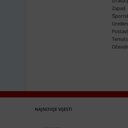
Izrada
Zapad
Šports
Uređenj
Postavl
Temats
Očevidn
NAJNOVIJE VIJESTI