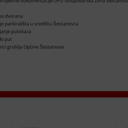
 projektne dokumentacije UPU Gospodarska zona Šestanov
ka dvorana
e parkirališta u središtu Šestanovca
janje putokaza
ki put
ici groblja Općine Šestanovac