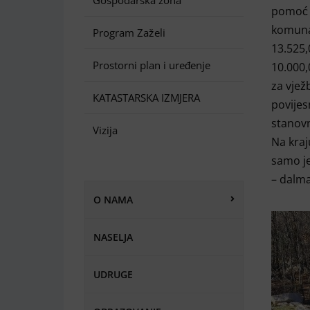
Gospodarska zona
pomoć s
komuna
Program Zaželi
13.525,
Prostorni plan i uređenje
10.000,
za vjež
KATASTARSKA IZMJERA
povijes
stanovni
Vizija
Na kraj
samo je
– dalma
O NAMA
NASELJA
UDRUGE