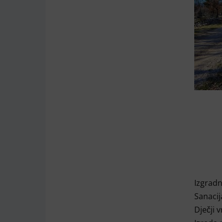
Izgrad
Sanacij
Dječji v