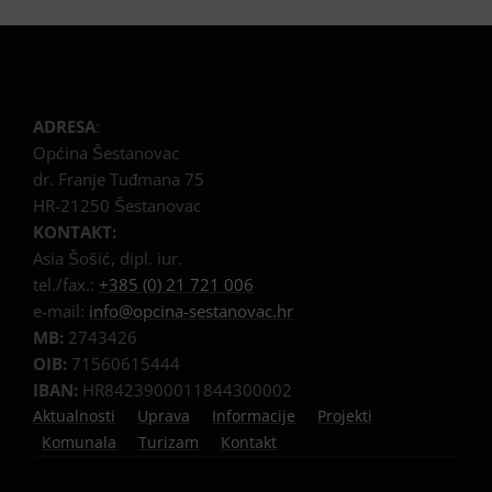
ADRESA
:
Općina Šestanovac
dr. Franje Tuđmana 75
HR-21250 Šestanovac
KONTAKT:
Asia Šošić, dipl. iur.
tel./fax.:
+385 (0) 21 721 006
e-mail:
info@opcina-sestanovac.hr
MB:
2743426
OIB:
71560615444
IBAN:
HR8423900011844300002
Aktualnosti
Uprava
Informacije
Projekti
Komunala
Turizam
Kontakt