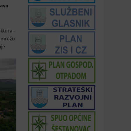
tava
ktura –
u mrežu
nje