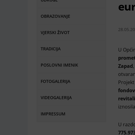
eu
OBRAZOVANJE
28.05.2
VJERSKI ŽIVOT
TRADICIJA
U Općin
promet
POSLOVNI IMENIK
Zapad
otvaran
FOTOGALERIJA
Projekt
fondov
VIDEOGALERIJA
revita
iznosil
IMPRESSUM
U razd
775.97