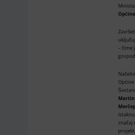
Minista
Općine
Završet
uključu
– čime 
gospoda
Načelni
Općine
Šestan
Martin
Merčep
istaknu
značaj
projekt