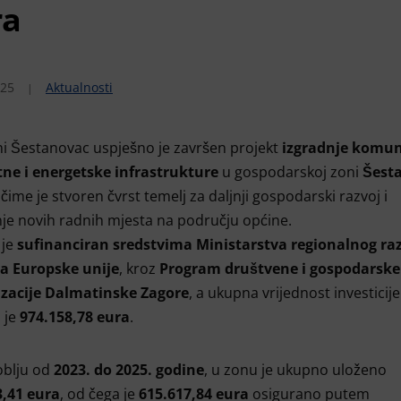
ra
025
Aktualnosti
i Šestanovac uspješno je završen projekt
izgradnje komun
ne i energetske infrastrukture
u gospodarskoj zoni
Šest
, čime je stvoren čvrst temelj za daljnji gospodarski razvoj i
je novih radnih mjesta na području općine.
 je
sufinanciran sredstvima Ministarstva regionalnog raz
a Europske unije
, kroz
Program društvene i gospodarske
lizacije Dalmatinske Zagore
, a ukupna vrijednost investicije
a je
974.158,78 eura
.
oblju od
2023. do 2025. godine
, u zonu je ukupno uloženo
3,41 eura
, od čega je
615.617,84 eura
osigurano putem