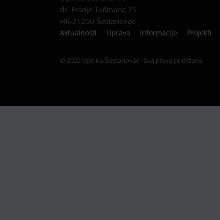
dr. Franje Tuđmana 75
HR-21250 Šestanovac
Aktualnosti
Uprava
Informacije
Projekti
© 2022 Općina Šestanovac - Sva prava pridržana