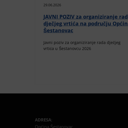
29.06.2026
JAVNI POZIV za organiziranje ra
dječjeg vrtića na području Opći
Šestanovac
Javni poziv za organiziranje rada dječjeg
vrtića u Šestanovcu 2026
ADRESA
:
Općina Šestanovac