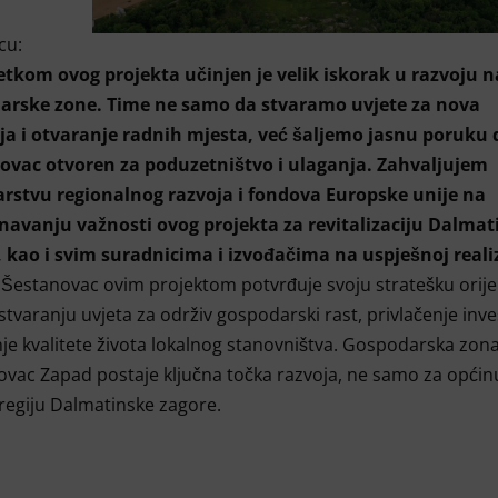
cu:
etkom ovog projekta učinjen je velik iskorak u razvoju 
arske zone. Time ne samo da stvaramo uvjete za nova
ja i otvaranje radnih mjesta, već šaljemo jasnu poruku 
ovac otvoren za poduzetništvo i ulaganja. Zahvaljujem
arstvu regionalnog razvoja i fondova Europske unije na
navanju važnosti ovog projekta za revitalizaciju Dalmat
 kao i svim suradnicima i izvođačima na uspješnoj realiz
Šestanovac ovim projektom potvrđuje svoju stratešku orije
tvaranju uvjeta za održiv gospodarski rast, privlačenje inves
nje kvalitete života lokalnog stanovništva. Gospodarska zon
vac Zapad postaje ključna točka razvoja, ne samo za općinu
 regiju Dalmatinske zagore.