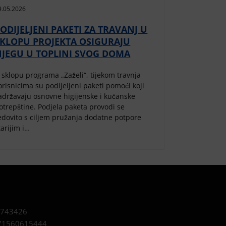
9.05.2026
ODIJELJENI PAKETI ZA TRAVANJ U
SKLOPU PROJEKTA OSIGURAJU
NJEGU U TOPLINI SVOG DOMA
 sklopu programa „Zaželi“, tijekom travnja
orisnicima su podijeljeni paketi pomoći koji
adržavaju osnovne higijenske i kućanske
otrepštine. Podjela paketa provodi se
edovito s ciljem pružanja dodatne potpore
tarijim i…
743426
1560615444