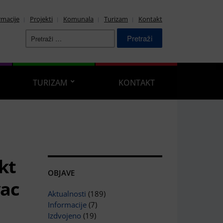
rmacije
Projekti
Komunala
Turizam
Kontakt
Pretraži:
TURIZAM
KONTAKT
kt
OBJAVE
vac
Aktualnosti
(189)
n
Informacije
(7)
Izdvojeno
(19)