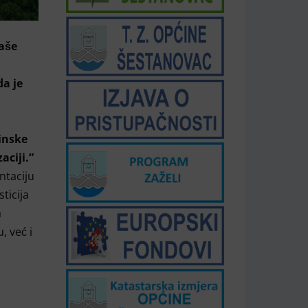
naše
da je
inske
aciji.“
ntaciju
ticija
a
, već i