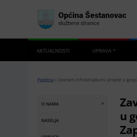
AKTUALNOSTI
UPRAVA
Početna
»
Završen infrastrukturni projekt u gos
Zav
O NAMA
u g
NASELJA
Zap
UDRUGE