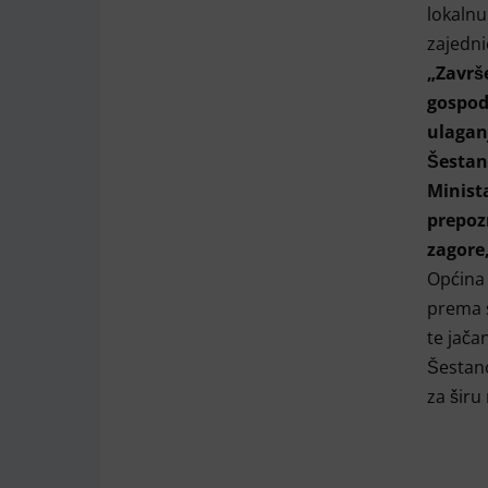
lokalnu
zajedni
„Završ
gospod
ulagan
Šestan
Minist
prepoz
zagore,
Općina 
prema s
te jača
Šestano
za širu