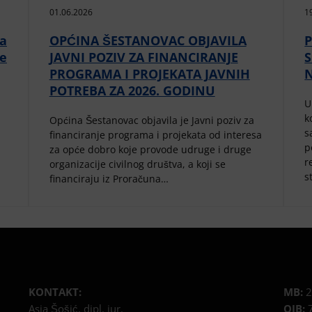
01.06.2026
1
da
OPĆINA ŠESTANOVAC OBJAVILA
P
ne
JAVNI POZIV ZA FINANCIRANJE
PROGRAMA I PROJEKATA JAVNIH
POTREBA ZA 2026. GODINU
U
k
Općina Šestanovac objavila je Javni poziv za
s
financiranje programa i projekata od interesa
p
za opće dobro koje provode udruge i druge
r
organizacije civilnog društva, a koji se
s
financiraju iz Proračuna…
KONTAKT:
MB:
2
Asia Šošić, dipl. iur.
OIB:
7