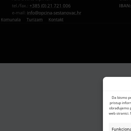
tel./fax.:
+385 (0) 21 721 006
IBAN
e-mail:
info@opcina-sestanovac.hr
Komunala
Turizam
Kontakt
Da bismo pru
pristup info
obrađujemo po
web stranici.
Funkciona