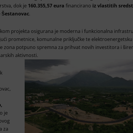
rstva, dok je
160.355,57 eura
financirano
iz vlastitih sreds
 Šestanovac
.
kom projekta osigurana je moderna i funkcionalna infrastru
jući prometnice, komunalne priključke te elektroenergetsk
je zona potpuno spremna za prihvat novih investitora i šire
rskih aktivnosti.
k
ovac,
,
o je
 ovog
a za