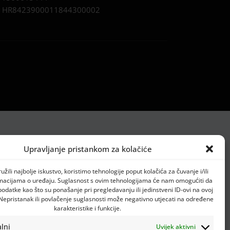
:
HR8423900011844300002
Upravljanje pristankom za kolačiće
žili najbolje iskustvo, koristimo tehnologije poput kolačića za čuvanje i/ili
rmacijama o uređaju. Suglasnost s ovim tehnologijama će nam omogućiti da
datke kao što su ponašanje pri pregledavanju ili jedinstveni ID-ovi na ovoj
 Nepristanak ili povlačenje suglasnosti može negativno utjecati na određene
karakteristike i funkcije.
lni
Uvijek aktivni