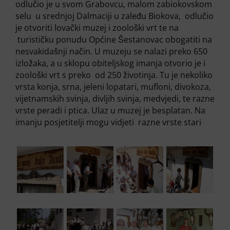
odlučio je u svom Grabovcu, malom zabiokovskom
selu u srednjoj Dalmaciji u zaleđu Biokova, odlučio
je otvoriti lovački muzej i zoološki vrt te na
turističku ponudu Općine Šestanovac obogatiti na
nesvakidašnji način. U muzeju se nalazi preko 650
izložaka, a u sklopu obiteljskog imanja otvorio je i
zoološki vrt s preko od 250 životinja. Tu je nekoliko
vrsta konja, srna, jeleni lopatari, mufloni, divokoza,
vijetnamskih svinja, divljih svinja, medvjedi, te razne
vrste peradi i ptica. Ulaz u muzej je besplatan. Na
imanju posjetitelji mogu vidjeti razne vrste stari