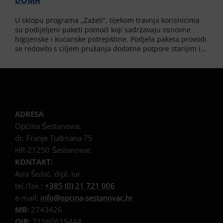
U sklopu programa „Zaželi“, tijekom travnja korisnicima
su podijeljeni paketi pomoći koji sadržavaju osnovne
higijenske i kućanske potrepštine. Podjela paketa provodi
se redovito s ciljem pružanja dodatne potpore starijim i…
ADRESA
:
Općina Šestanovac
dr. Franje Tuđmana 75
HR-21250 Šestanovac
KONTAKT:
Asia Šošić, dipl. iur.
tel./fax.:
+385 (0) 21 721 006
e-mail:
info@opcina-sestanovac.hr
MB:
2743426
OIB:
71560615444