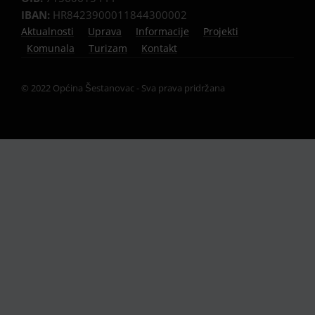
IBAN:
HR8423900011844300002
Aktualnosti
Uprava
Informacije
Projekti
Komunala
Turizam
Kontakt
© 2022 Općina Šestanovac - Sva prava pridržana