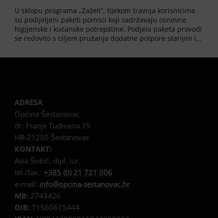
U sklopu programa „Zaželi“, tijekom travnja korisnicima
su podijeljeni paketi pomoći koji sadržavaju osnovne
higijenske i kućanske potrepštine. Podjela paketa provodi
se redovito s ciljem pružanja dodatne potpore starijim i…
ADRESA
:
Općina Šestanovac
dr. Franje Tuđmana 75
HR-21250 Šestanovac
KONTAKT:
Asia Šošić, dipl. iur.
tel./fax.:
+385 (0) 21 721 006
e-mail:
info@opcina-sestanovac.hr
MB:
2743426
OIB:
71560615444