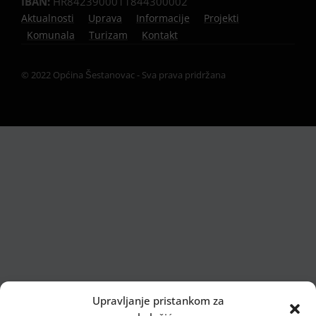
IBAN:
HR8423900011844300002
Aktualnosti
Uprava
Informacije
Projekti
Komunala
Turizam
Kontakt
© 2022 Općina Šestanovac - Sva prava pridržana
Upravljanje pristankom za