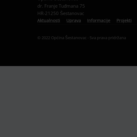
dr. Franje Tuđmana 75
HR-21250 Šestanovac
Aktualnosti
Uprava
Informacije
Projekti
© 2022 Općina Šestanovac - Sva prava pridržana