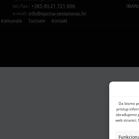
tel./fax.:
+385 (0) 21 721 006
IBAN
e-mail:
info@opcina-sestanovac.hr
Komunala
Turizam
Kontakt
Da bismo pru
pristup info
obrađujemo po
web stranici.
Funkciona