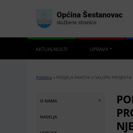
AKTUALNOSTI
UPRAVA
Početna
»
PODJELA PAKETA U SKLOPU PROJEKTA 
PO
O NAMA
PR
NASELJA
NJ
UDRUGE