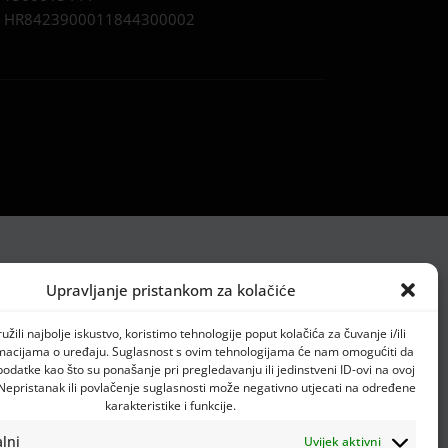
:
HR8423900011844300002
Upravljanje pristankom za kolačiće
žili najbolje iskustvo, koristimo tehnologije poput kolačića za čuvanje i/ili
rmacijama o uređaju. Suglasnost s ovim tehnologijama će nam omogućiti da
datke kao što su ponašanje pri pregledavanju ili jedinstveni ID-ovi na ovoj
 Nepristanak ili povlačenje suglasnosti može negativno utjecati na određene
karakteristike i funkcije.
lni
Uvijek aktivni