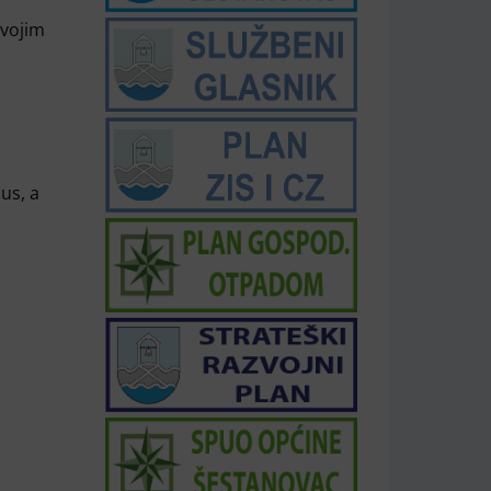
svojim
us, a