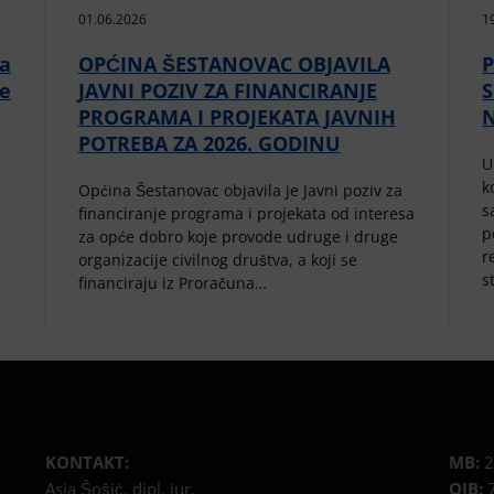
01.06.2026
1
da
OPĆINA ŠESTANOVAC OBJAVILA
P
ne
JAVNI POZIV ZA FINANCIRANJE
PROGRAMA I PROJEKATA JAVNIH
POTREBA ZA 2026. GODINU
U
k
Općina Šestanovac objavila je Javni poziv za
s
financiranje programa i projekata od interesa
p
za opće dobro koje provode udruge i druge
r
organizacije civilnog društva, a koji se
s
financiraju iz Proračuna…
KONTAKT:
MB:
2
Asia Šošić, dipl. iur.
OIB:
7