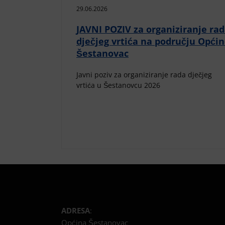
29.06.2026
JAVNI POZIV za organiziranje ra
dječjeg vrtića na području Opći
Šestanovac
Javni poziv za organiziranje rada dječjeg
vrtića u Šestanovcu 2026
ADRESA
:
Općina Šestanovac