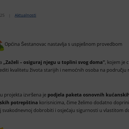
025
Aktualnosti
Općina Šestanovac nastavlja s uspješnom provedbom
ta
„Zaželi – osiguraj njegu u toplini svog doma”
, kojem je ci
editi kvalitetu života starijih i nemoćnih osoba na području
u projekta izvršena je
podjela paketa osnovnih kućanskih
nskih potrepština
korisnicima, čime želimo dodatno doprini
j svakodnevnoj dobrobiti i osjećaju sigurnosti u vlastitom 