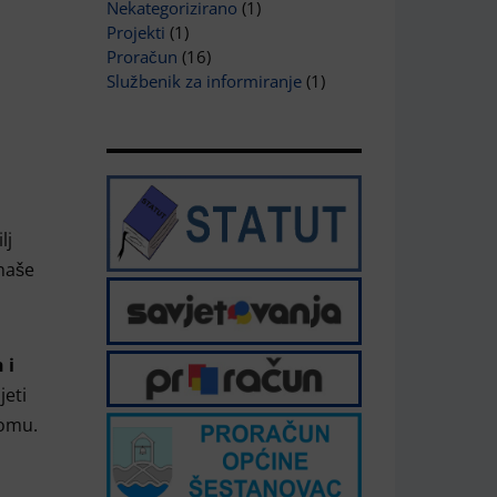
Nekategorizirano
(1)
Projekti
(1)
Proračun
(16)
Službenik za informiranje
(1)
lj
 naše
 i
jeti
domu.