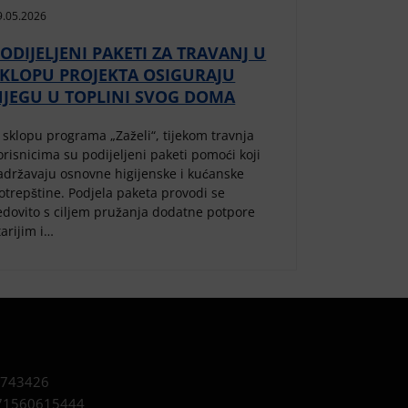
9.05.2026
ODIJELJENI PAKETI ZA TRAVANJ U
SKLOPU PROJEKTA OSIGURAJU
NJEGU U TOPLINI SVOG DOMA
 sklopu programa „Zaželi“, tijekom travnja
orisnicima su podijeljeni paketi pomoći koji
adržavaju osnovne higijenske i kućanske
otrepštine. Podjela paketa provodi se
edovito s ciljem pružanja dodatne potpore
tarijim i…
743426
1560615444