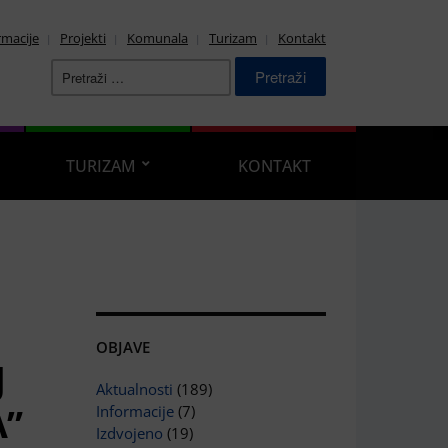
rmacije
Projekti
Komunala
Turizam
Kontakt
Pretraži:
TURIZAM
KONTAKT
OBJAVE
J
Aktualnosti
(189)
A”
Informacije
(7)
Izdvojeno
(19)