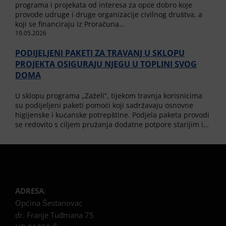
programa i projekata od interesa za opće dobro koje
provode udruge i druge organizacije civilnog društva, a
koji se financiraju iz Proračuna…
19.05.2026
PODIJELJENI PAKETI ZA TRAVANJ U SKLOPU
PROJEKTA OSIGURAJU NJEGU U TOPLINI SVOG
DOMA
U sklopu programa „Zaželi“, tijekom travnja korisnicima
su podijeljeni paketi pomoći koji sadržavaju osnovne
higijenske i kućanske potrepštine. Podjela paketa provodi
se redovito s ciljem pružanja dodatne potpore starijim i…
ADRESA
:
Općina Šestanovac
dr. Franje Tuđmana 75