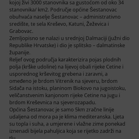
kojoj živi 3000 stanovnika sa gustoćom od oko 34
stanovnika/ km2. Područje općine Šestanovac
obuhvaća naselje Šestanovac – administrativno
središte, te sela Kreševo, Katuni, Žeževica i
Grabovac.
Zemljopisno se nalazi u srednjoj Dalmaciji (južni dio
Republike Hrvatske) i dio je splitsko – dalmatinske
županije.
Reljef ovog područja karakterizira pojas plodnih
polja (krške udoline) na lijevoj obali rijeke Cetine i
usporednog krševitog grebena i zaravni, a
omeđeno je brdom Vitrenik na sjeveru, brdom
Sidača na istoku, planinom Biokovo na jugoistoku,
veličanstvenim kanjonom rijeke Cetine na jugu i
brdom Kreševnica na sjeverozapadu.
Općina Šestanovac je samo 5km zračne linije
udaljena od mora pa je klima mediteranska. Ljeta
su topla i suha, a umjerene i vlažne zime ponekad
iznenadi bijela pahuljica koja se rijetko zadrži na
tlu.