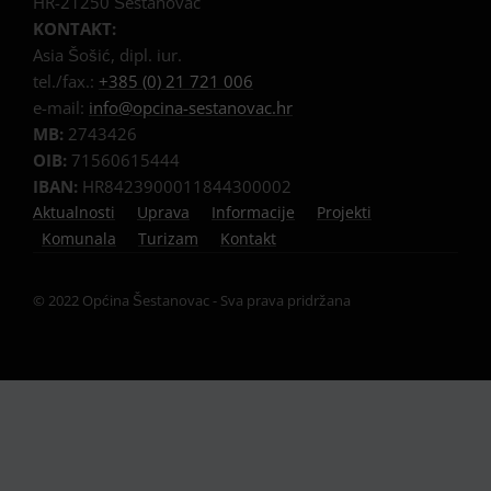
HR-21250 Šestanovac
KONTAKT:
Asia Šošić, dipl. iur.
tel./fax.:
+385 (0) 21 721 006
e-mail:
info@opcina-sestanovac.hr
MB:
2743426
OIB:
71560615444
IBAN:
HR8423900011844300002
Aktualnosti
Uprava
Informacije
Projekti
Komunala
Turizam
Kontakt
© 2022 Općina Šestanovac - Sva prava pridržana