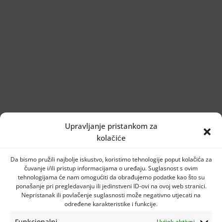
Upravljanje pristankom za
kolačiće
Da bismo pružili najbolje iskustvo, koristimo tehnologije poput kolačića za
čuvanje i/ili pristup informacijama o uređaju. Suglasnost s ovim
tehnologijama će nam omogućiti da obrađujemo podatke kao što su
ponašanje pri pregledavanju ili jedinstveni ID-ovi na ovoj web stranici.
Nepristanak ili povlačenje suglasnosti može negativno utjecati na
određene karakteristike i funkcije.
Funkcionalni
Uvijek aktivni