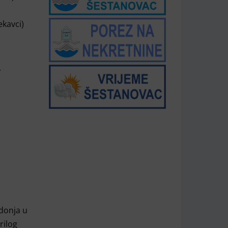
ekavci)
.
adonja u
rilog