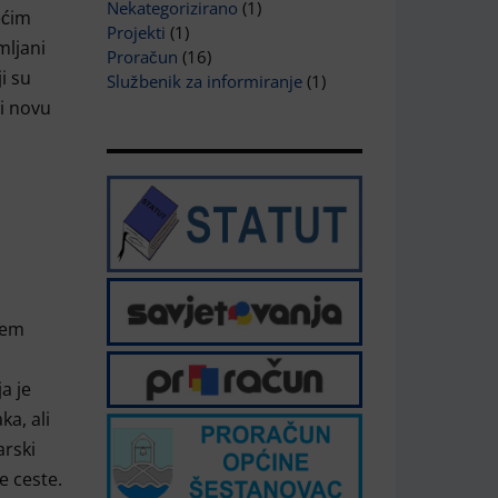
Nekategorizirano
(1)
ećim
Projekti
(1)
mljani
Proračun
(16)
i su
Službenik za informiranje
(1)
 i novu
jem
a je
a, ali
arski
e ceste.