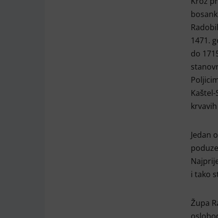
Kroz pr
bosanke
Radobil
1471. g
do 1715
stanovn
Poljici
Kaštel-
krvavih
Jedan o
poduzet
Najprij
i tako s
Župa Ra
oslobođ