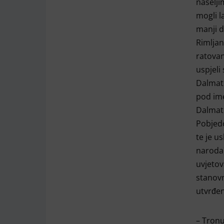
naselji
mogli l
manji d
Rimljan
ratovan
uspjeli
Dalmati
pod ime
Dalmati
Pobjedom
te je u
naroda)
uvjetov
stanovn
utvrđen
– Tronu