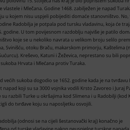
vu polovinu 15. stoljeća naš kraj je bio poprištem sukoba hr
 vlastele i Mlečana. Godine 1468. zabilježen je napad Turak
ju u kojem nisu uspjeli pobijediti domaće stanovništvo. No,
odine Radobilja je potpala pod tursku vladavinu, koja će traj
. godine. U tom povijesnom razdoblju najviše je patilo do
ištvo koje se u nekoliko navrata u velikom broju selilo pre
ma, Svinišću, otoku Braču, makarskom primorju, Kaštelima (
Sućurcu). Kreševo, Katuni i Žeževica, neprestano su bili popr
 sukoba Hrvata i Mlećana protiv Turaka.
d većih sukoba dogodio se 1652. godine kada je na tvrđavu
 napad koji su sa 3000 vojnika vodili Krsto Zavoreo i Juraj P
e su razbili Turke u okršajima kod Slimena i u Radobilji (kod
tigli do tvrđave koju su naposljetku osvojili.
dobilja (odnosi se na cijeli šestanovački kraj) konačno je
ena od turske vladavine nakon neuspjelog turskog napada n