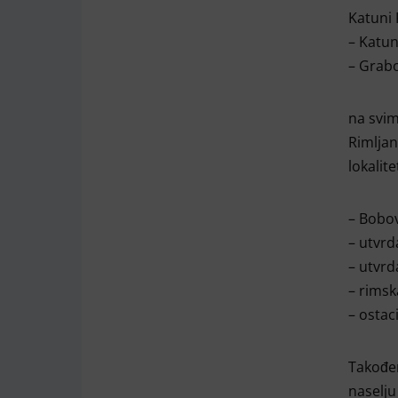
Katuni 
– Katun
– Grab
na svim
Rimljan
lokalit
– Bobo
– utvrd
– utvrd
– rimsk
– ostaci
Također
naselju