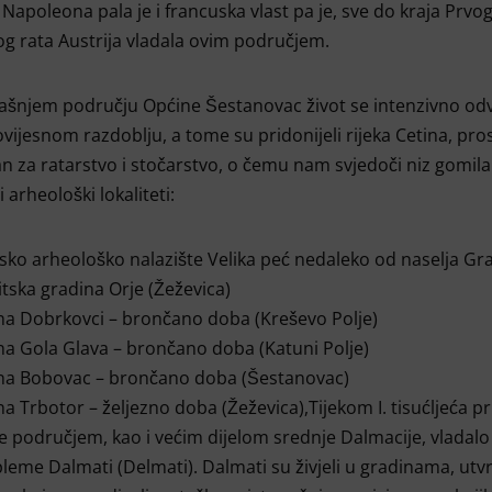
apoleona pala je i francuska vlast pa je, sve do kraja Prvo
og rata Austrija vladala ovim područjem.
šnjem području Općine Šestanovac život se intenzivno odv
vijesnom razdoblju, a tome su pridonijeli rijeka Cetina, pro
 za ratarstvo i stočarstvo, o čemu nam svjedoči niz gomila 
i arheološki lokaliteti:
tsko arheološko nalazište Velika peć nedaleko od naselja Gr
itska gradina Orje (Žeževica)
na Dobrkovci – brončano doba (Kreševo Polje)
na Gola Glava – brončano doba (Katuni Polje)
ina Bobovac – brončano doba (Šestanovac)
na Trbotor – željezno doba (Žeževica),Tijekom I. tisućljeća pr.
e područjem, kao i većim dijelom srednje Dalmacije, vlada
 pleme Dalmati (Delmati). Dalmati su živjeli u gradinama, ut