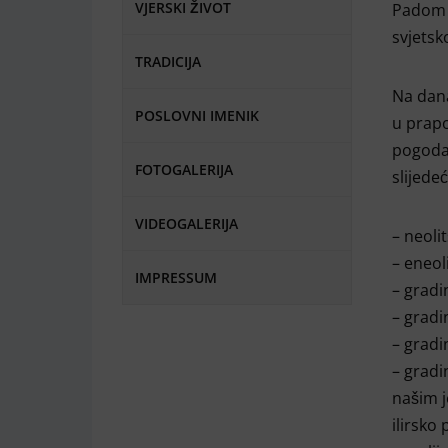
VJERSKI ŽIVOT
Padom N
svjetsk
TRADICIJA
Na dana
POSLOVNI IMENIK
u prapo
pogodan
FOTOGALERIJA
slijedeć
VIDEOGALERIJA
– neoli
– eneol
IMPRESSUM
– gradi
– gradi
– grad
– gradi
našim j
ilirsko