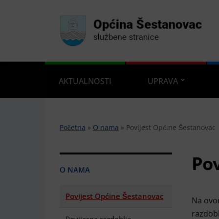
AKTUALNOSTI
UPRAVA
Početna
»
O nama
»
Povijest Općine Šestanovac
Pov
O NAMA
Povijest Općine Šestanovac
Na ovom
razdobl