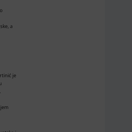
do
ske, a
tinić je
u
.
njem