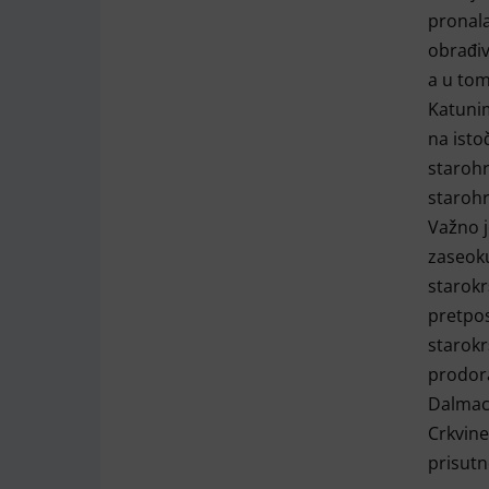
pronala
obrađiv
a u tom
Katunim
na isto
starohr
starohr
Važno j
zaseoku
starokr
pretpos
starokr
prodora
Dalmaci
Crkvine
prisut