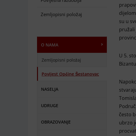
Povijesna razdoblja
prapovi
dijelom
Zemljopisni položaj
su u sv
pružali
provinc
O NAMA
U 5. st
Zemljopisni položaj
Bizantu
Povijest Općine Šestanovac
Napokon
NASELJA
stvaraj
Tomisl
UDRUGE
Područj
često b
OBRAZOVANJE
ubrzo j
procvat