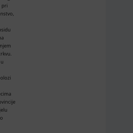
 pri
anstvo,
psidu
na
enjem
crkvu.
 u
olozi
ecima
vincije
jelu
vo