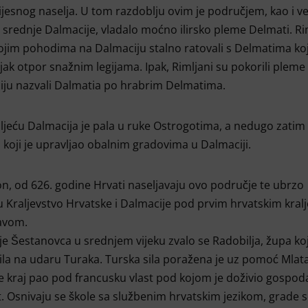
jesnog naselja. U tom razdoblju ovim je područjem, kao i v
 srednje Dalmacije, vladalo moćno ilirsko pleme Delmati. Ri
ojim pohodima na Dalmaciju stalno ratovali s Delmatima koj
 jak otpor snažnim legijama. Ipak, Rimljani su pokorili pleme
iju nazvali Dalmatia po hrabrim Delmatima.
oljeću Dalmacija je pala u ruke Ostrogotima, a nedugo zatim
 koji je upravljao obalnim gradovima u Dalmaciji.
, od 626. godine Hrvati naseljavaju ovo područje te ubrzo
u Kraljevstvo Hrvatske i Dalmacije pod prvim hrvatskim kral
avom.
e Šestanovca u srednjem vijeku zvalo se Radobilja, župa koj
ila na udaru Turaka. Turska sila poražena je uz pomoć Mlatak
e kraj pao pod francusku vlast pod kojom je doživio gospod
. Osnivaju se škole sa službenim hrvatskim jezikom, grade s