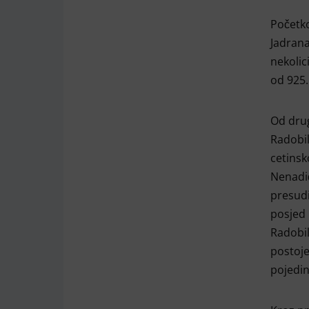
Početk
Jadrana
nekolic
od 925.
Od drug
Radobil
cetinsk
Nenadić
presudi
posjed
Radobil
postoje
pojedin