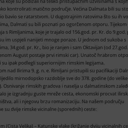
ma koje su podizali na teško pristupačnim uzvisinama s koji
ako kontrolirati matično područje. Većina Dalmata bili su sto
io bavio se ratarstvom. U dugotrajnim ratovima što su ih vod
ima, Dalmati su bili poznati po ogorčenom otporu. Tijekom
ja s Rimljanima, koje je trajalo od 156.god. pr. Kr. do 9.god. 
 su im uspjeli nanijeti mnoge poraze. U jednom od sukoba s
ma, 34.god. pr. Kr., bio je ranjen i sam Oktavijan (od 27.god.
nom August postaje prvi rimski car). Unatoč hrabrom otpo
 su ipak podlegli superiornijim rimskim legijama.
 nad Ilirima 9. g. n. e. Rimljani pristupili su pacifikaciji Dal
slijedilo mirnodopsko razdoblje sve do 378. godine (do velik
. Osnivanje rimskih gradova i naselja u dalmatinskom zaleđ
alo je izgradnju guste mreže cesta, ekonomski procvat ilirs
ištva, ali i njegovu brzu romanizaciju. Na našem području
e su dvije rimske vicinalne (sporednih) ceste:
m (Cista Velika) – Katunske vlake (križanje dviju vicinalnih ce