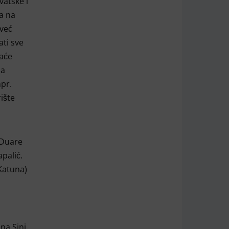
vatske i
a na
 već
ati sve
maće
ma
npr.
ište
 Duare
apalić.
 Katuna)
a Sinj.