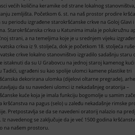
sci većih količina keramike od strane lokalnog stanovništva,
anju zemljišta. Početkom 6. st. na naš prostor prodire kršć
 su periodu izgrađene starokršćanske crkve na Goloj Glavi i
a. Starokršćanska crkva u Katunima imala je polukružnu a
čnoj strani, a na temeljima koje je u srednjem vijeku izgrađe
vatska crkva iz 9. stoljeća, dok je početkom 18. stoljeća ruš
vatske crkve lokalno stanovništvo izgradilo sadašnju staru 
e istaknuti da su U Grabovcu na jednoj staroj kamenog kući
 Tadići, ugrađeni su kao spolije ulomci kamene plastike tri
šćanska dekorirana ulomka (dijelovi oltarne pregrade), arhe
tavljaju da su navedeni ulomci iz nekadašnjeg oratorija –
šćanske kuće koja je imala funkciju bogomolje u samim zač
 kršćanstva na pagus (selo) u zaleđu nekadašnje rimske pro
je. Pretpostavlja se da se navedeni oratorij nalazio na pred
. Iz navedenog se zaključuje da je već 1500 godina kršćanst
no na našem prostoru.