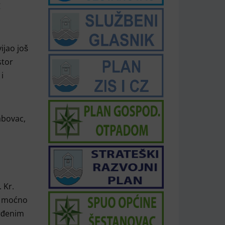
g
ijao još
stor
i
abovac,
 Kr.
lo moćno
vrđenim