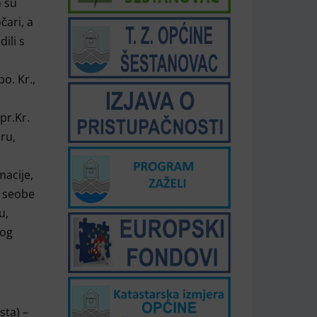
h su
čari, a
ili s
po. Kr.,
pr.Kr.
ru,
macije,
e seobe
u,
kog
sta) –