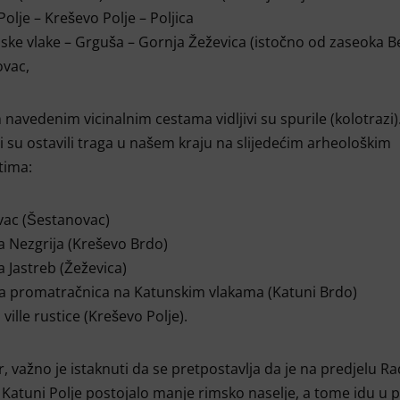
Polje – Kreševo Polje – Poljica
ske vlake – Grguša – Gornja Žeževica (istočno od zaseoka B
ovac,
 navedenim vicinalnim cestama vidljivi su spurile (kolotrazi)
i su ostavili traga u našem kraju na slijedećim arheološkim
etima:
vac (Šestanovac)
a Nezgrija (Kreševo Brdo)
a Jastreb (Žeževica)
a promatračnica na Katunskim vlakama (Katuni Brdo)
 ville rustice (Kreševo Polje).
, važno je istaknuti da se pretpostavlja da je na predjelu R
 Katuni Polje postojalo manje rimsko naselje, a tome idu u p