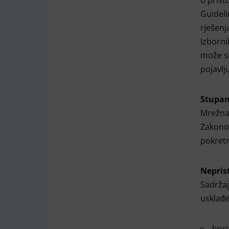
o prist
Guideli
rješenj
Izborni
može se
pojavlj
Stupan
Mrežna
Zakonom
pokretn
Nepris
Sadrža
usklađ
hori