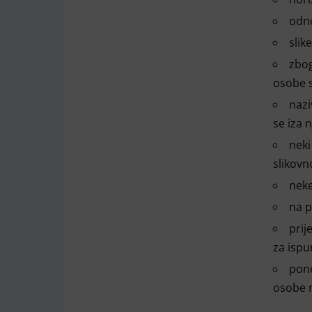
odno
slik
zbog
osobe s
nazi
se iza n
neki
slikovn
neke
na p
prij
za ispu
pone
osobe m