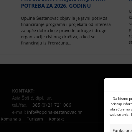
POTREBA ZA 2026. GODINU
U
k
Općina Šestanovac objavila je Javni poziv za
s
financiranje programa i projekata od interesa
p
za opće dobro koje provode udruge i druge
r
organizacije civilnog društva, a koji se
s
financiraju iz Proračuna…
KONTAKT:
MB:
2
Asia Šošić, dipl. iur.
OIB:
7
Da bismo pru
pristup info
tel./fax.:
+385 (0) 21 721 006
IBAN
obrađujemo po
e-mail:
info@opcina-sestanovac.hr
web stranici.
Komunala
Turizam
Kontakt
Funkciona