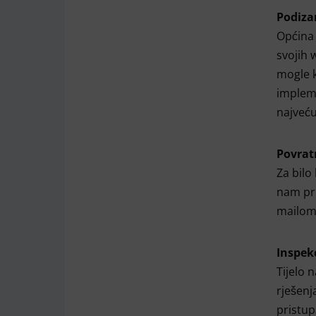
Podiza
Općina 
svojih 
mogle k
impleme
najveću
Povrat
Za bilo
nam pri
mailom
Inspek
Tijelo 
rješenj
pristup