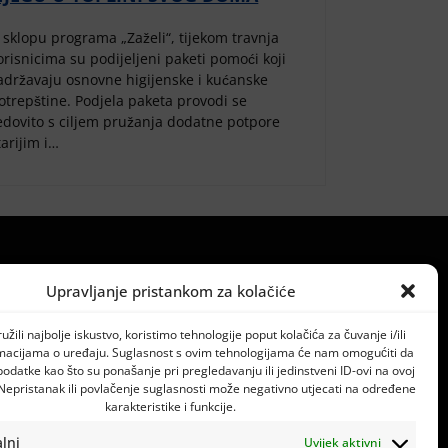
 sklopu programa „Zaželi“, tijekom travnja
orisnicima su podijeljeni paketi pomoći koji
adržavaju osnovne higijenske i kućanske
otrepštine. Podjela paketa provodi se
edovito s ciljem pružanja dodatne potpore
tarijim i…
Upravljanje pristankom za kolačiće
743426
1560615444
žili najbolje iskustvo, koristimo tehnologije poput kolačića za čuvanje i/ili
rmacijama o uređaju. Suglasnost s ovim tehnologijama će nam omogućiti da
:
HR8423900011844300002
datke kao što su ponašanje pri pregledavanju ili jedinstveni ID-ovi na ovoj
 Nepristanak ili povlačenje suglasnosti može negativno utjecati na određene
karakteristike i funkcije.
lni
Uvijek aktivni