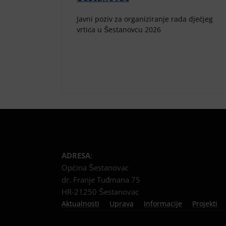
Javni poziv za organiziranje rada dječjeg
vrtića u Šestanovcu 2026
ADRESA
:
Općina Šestanovac
dr. Franje Tuđmana 75
HR-21250 Šestanovac
Aktualnosti
Uprava
Informacije
Projekti