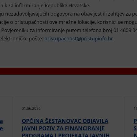
nik za informiranje Republike Hrvatske.
ju nezadovoljavajućih odgovora na obavijest ili zahtjev za 
cije o pristupačnosti ove mrežne lokacije, korisnici se mog
i Povjereniku za informiranje putem telefona broj 01 4609 041
elektroničke pošte:
pristupacnost@pristupinfo.hr
.
01.06.2026
1
da
OPĆINA ŠESTANOVAC OBJAVILA
P
ne
JAVNI POZIV ZA FINANCIRANJE
PROGRAMA I PROJEKATA JAVNIH