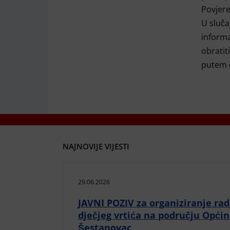
Povjere
U sluča
informa
obratit
putem 
NAJNOVIJE VIJESTI
29.06.2026
JAVNI POZIV za organiziranje ra
dječjeg vrtića na području Opći
Šestanovac