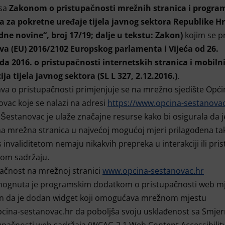
 sa
Zakonom o pristupačnosti mrežnih stranica i progra
ja za pokretne uređaje tijela javnog sektora Republike H
ne novine“, broj 17/19; dalje u tekstu: Zakon)
kojim se p
iva (EU) 2016/2102 Europskog parlamenta i Vijeća od 26.
da 2016. o pristupačnosti internetskih stranica i mobiln
ija tijela javnog sektora (SL L 327, 2.12.2016.)
.
ava o pristupačnosti primjenjuje se na mrežno sjedište Opći
vac koje se nalazi na adresi
https://www.opcina-sestanovac
Šestanovac je ulaže značajne resurse kako bi osigurala da j
a mrežna stranica u najvećoj mogućoj mjeri prilagođena ta
 invaliditetom nemaju nikakvih prepreka u interakciji ili pri
nom sadržaju.
ačnost na mrežnoj stranici
www.opcina-sestanovac.hr
ognuta je programskim dodatkom o pristupačnosti web m
in da je dodan widget koji omogućava mrežnom mjestu
cina-sestanovac.hr da poboljša svoju usklađenost sa Smje