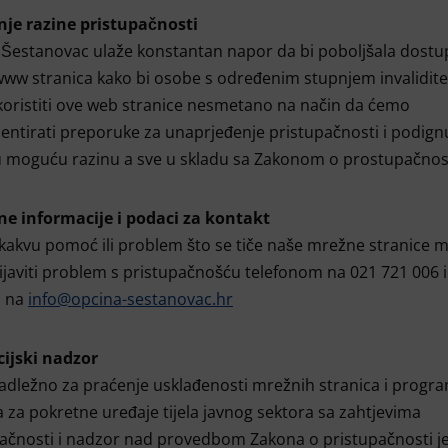
nje razine pristupačnosti
Šestanovac ulaže konstantan napor da bi poboljšala dostu
www stranica kako bi osobe s određenim stupnjem invalidite
oristiti ove web stranice nesmetano na način da ćemo
ntirati preporuke za unaprjeđenje pristupačnosti i podignu
 moguću razinu a sve u skladu sa Zakonom o prostupačnost
ne informacije i podaci za kontakt
 kakvu pomoć ili problem što se tiče naše mrežne stranice 
javiti problem s pristupačnošću telefonom na 021 721 006 il
 na
info@opcina-sestanovac.hr
cijski nadzor
nadležno za praćenje usklađenosti mrežnih stranica i progr
a za pokretne uređaje tijela javnog sektora sa zahtjevima
ačnosti i nadzor nad provedbom Zakona o pristupačnosti j