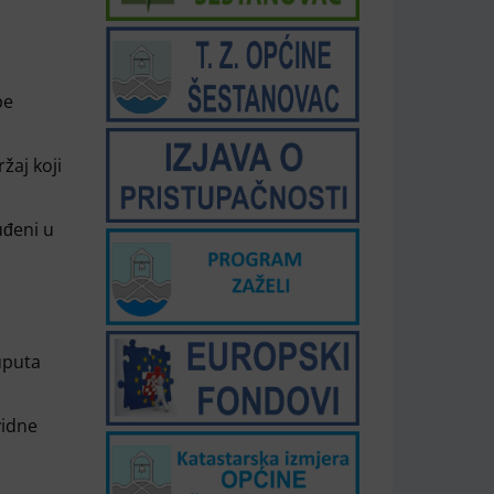
pe
žaj koji
uđeni u
uputa
vidne