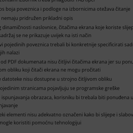
s boja poveznica i podloge na izbornicima otežava čitanje
e nemaju pridružen prikladni opis
 dinamičnosti naslovnice, čitačima ekrana koje koriste slije
adržaj se ne prikazuje uvijek na isti način
vi pojedinih poveznica trebali bi konkretnije specificirati sadr
jih nalazi
 od PDF dokumenata nisu čitljivi čitačima ekrana jer su pon
om obliku koji čitači ekrana ne mogu pročitati
 datoteke nisu dostupne u strojno čitljivom obliku
ojedinim stranicama pojavljuju se programske greške
e ispunjavanja obrazaca, korisniku bi trebala biti ponuđena 
njavanje
ki elementi nisu adekvatno označeni kako bi slijepe i slabo
ogle koristiti pomoćnu tehnologijui