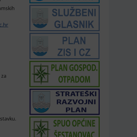
y
ramskih
c.hr
 za
stavku.