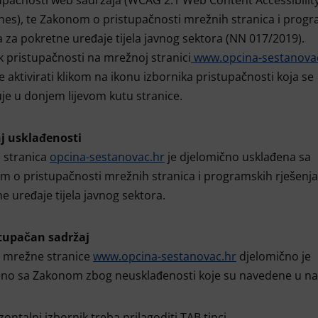
upačnosti web sadržaja (WCAG 2.1 Web Content Accessibilit
nes), te Zakonom o pristupačnosti mrežnih stranica i prog
a za pokretne uređaje tijela javnog sektora (NN 017/2019).
k pristupačnosti na mrežnoj stranici
www.opcina-sestanova
 aktivirati klikom na ikonu izbornika pristupačnosti koja se
uje u donjem lijevom kutu stranice.
j usklađenosti
 stranica
opcina-sestanovac.hr
je djelomično usklađena sa
 o pristupačnosti mrežnih stranica i programskih rješenja
e uređaje tijela javnog sektora.
tupačan sadržaj
j mrežne stranice
www.opcina-sestanovac.hr
djelomično je
eno sa Zakonom zbog neusklađenosti koje su navedene u na
zontalni izbornik treba prilagoditi TAB tipci