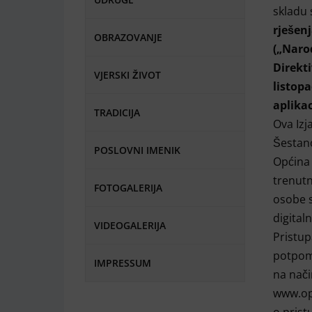
skladu
rješen
OBRAZOVANJE
(„Narod
Direkt
VJERSKI ŽIVOT
listopa
aplikac
TRADICIJA
Ova Izj
Šestano
POSLOVNI IMENIK
Općina 
trenutn
FOTOGALERIJA
osobe s
digital
VIDEOGALERIJA
Pristup
potpom
IMPRESSUM
na nač
www.op