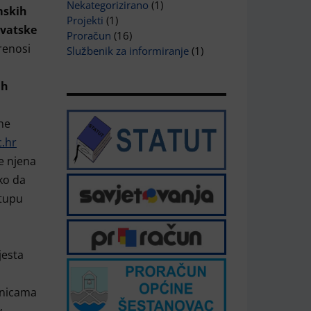
Nekategorizirano
(1)
mskih
Projekti
(1)
rvatske
Proračun
(16)
renosi
Službenik za informiranje
(1)
ih
ne
.hr
e njena
ko da
stupu
jesta
rnicama