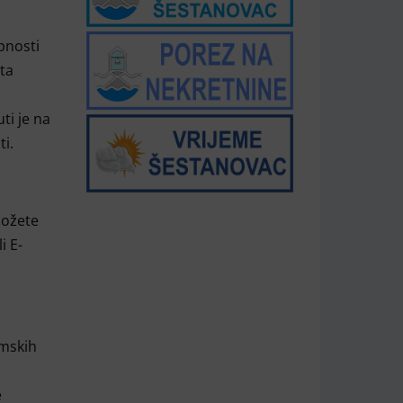
pnosti
ta
ti je na
i.
možete
i E-
amskih
e