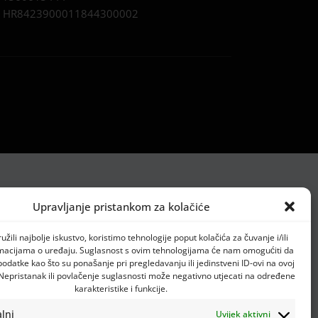
:
HR8423900011844300002
Upravljanje pristankom za kolačiće
žili najbolje iskustvo, koristimo tehnologije poput kolačića za čuvanje i/ili
rmacijama o uređaju. Suglasnost s ovim tehnologijama će nam omogućiti da
datke kao što su ponašanje pri pregledavanju ili jedinstveni ID-ovi na ovoj
 Nepristanak ili povlačenje suglasnosti može negativno utjecati na određene
karakteristike i funkcije.
lni
Uvijek aktivni