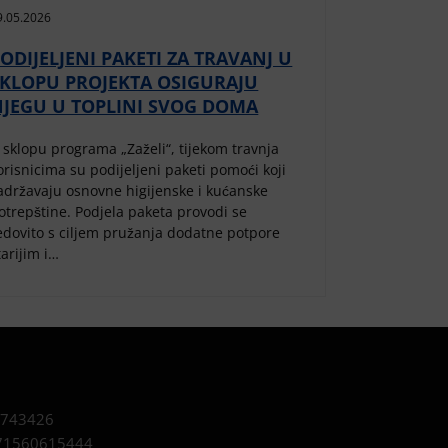
9.05.2026
ODIJELJENI PAKETI ZA TRAVANJ U
SKLOPU PROJEKTA OSIGURAJU
NJEGU U TOPLINI SVOG DOMA
 sklopu programa „Zaželi“, tijekom travnja
orisnicima su podijeljeni paketi pomoći koji
adržavaju osnovne higijenske i kućanske
otrepštine. Podjela paketa provodi se
edovito s ciljem pružanja dodatne potpore
tarijim i…
743426
1560615444