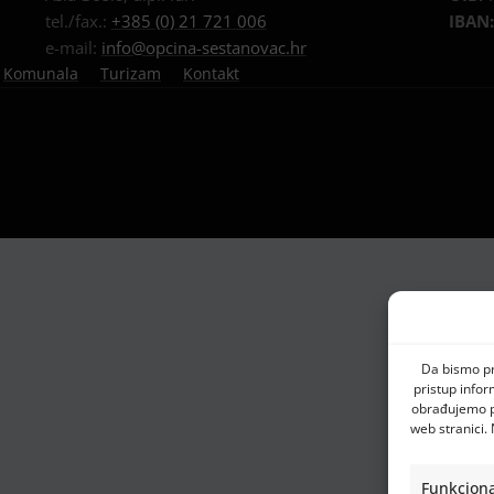
tel./fax.:
+385 (0) 21 721 006
IBAN
e-mail:
info@opcina-sestanovac.hr
Komunala
Turizam
Kontakt
Da bismo pru
pristup info
obrađujemo po
web stranici.
Funkciona