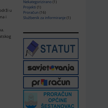
Nekategorizirano
(1)
Projekti
(1)
održi u
Proračun
(16)
na i
Službenik za informiranje
(1)
na.
atskog