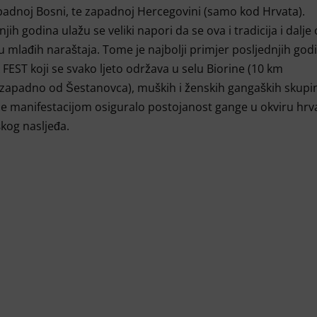
adnoj Bosni, te zapadnoj Hercegovini (samo kod Hrvata).
jih godina ulažu se veliki napori da se ova i tradicija i dalje 
u mlađih naraštaja. Tome je najbolji primjer posljednjih godi
EST koji se svako ljeto održava u selu Biorine (10 km
zapadno od Šestanovca), muških i ženskih gangaških skupi
 manifestacijom osiguralo postojanost gange u okviru hrv
kog nasljeđa.