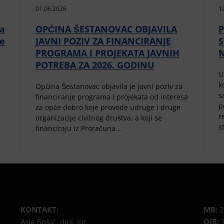
01.06.2026
1
da
OPĆINA ŠESTANOVAC OBJAVILA
P
ne
JAVNI POZIV ZA FINANCIRANJE
PROGRAMA I PROJEKATA JAVNIH
POTREBA ZA 2026. GODINU
U
k
Općina Šestanovac objavila je Javni poziv za
s
financiranje programa i projekata od interesa
p
za opće dobro koje provode udruge i druge
r
organizacije civilnog društva, a koji se
s
financiraju iz Proračuna…
KONTAKT:
MB:
2
Asia Šošić, dipl. iur.
OIB:
7