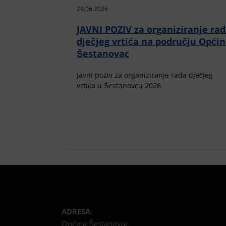
29.06.2026
JAVNI POZIV za organiziranje ra
dječjeg vrtića na području Opći
Šestanovac
Javni poziv za organiziranje rada dječjeg
vrtića u Šestanovcu 2026
ADRESA
:
Općina Šestanovac