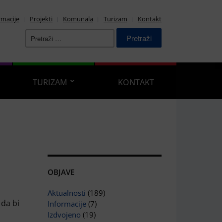
rmacije
Projekti
Komunala
Turizam
Kontakt
Pretraži:
TURIZAM
KONTAKT
OBJAVE
Aktualnosti
(189)
 da bi
Informacije
(7)
Izdvojeno
(19)