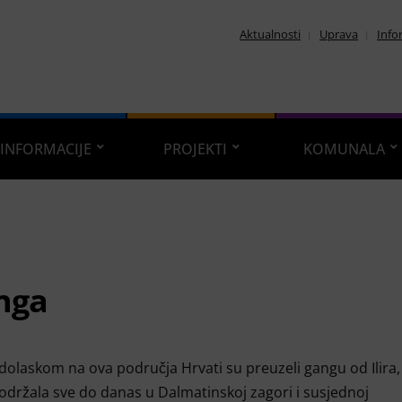
Aktualnosti
Uprava
Info
INFORMACIJE
PROJEKTI
KOMUNALA
nga
dolaskom na ova područja Hrvati su preuzeli gangu od Ilira,
održala sve do danas u Dalmatinskoj zagori i susjednoj