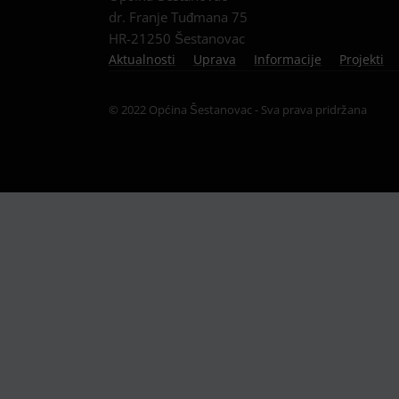
dr. Franje Tuđmana 75
HR-21250 Šestanovac
Aktualnosti
Uprava
Informacije
Projekti
© 2022 Općina Šestanovac - Sva prava pridržana