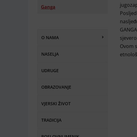
jugozap
Ganga
Posljedn
nasljeđ
GANGA F
O NAMA
sjevero
Ovom se
NASELJA
etnološ
UDRUGE
OBRAZOVANJE
VJERSKI ŽIVOT
TRADICIJA
POSLOVNI IMENIK