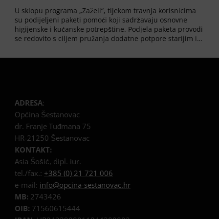
U sklopu programa „Zaželi“, tijekom travnja korisnicima
su podijeljeni paketi pomoći koji sadržavaju osnovne
higijenske i kućanske potrepštine. Podjela paketa provodi
se redovito s ciljem pružanja dodatne potpore starijim i…
ADRESA
:
Općina Šestanovac
dr. Franje Tuđmana 75
HR-21250 Šestanovac
KONTAKT:
Asia Šošić, dipl. iur.
tel./fax.:
+385 (0) 21 721 006
e-mail:
info@opcina-sestanovac.hr
MB:
2743426
OIB:
71560615444