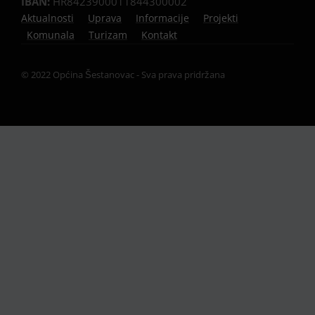
IBAN:
HR8423900011844300002
Aktualnosti
Uprava
Informacije
Projekti
Komunala
Turizam
Kontakt
© 2022 Općina Šestanovac - Sva prava pridržana