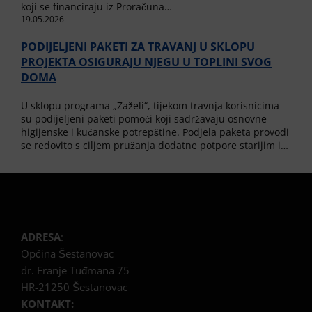
koji se financiraju iz Proračuna…
19.05.2026
PODIJELJENI PAKETI ZA TRAVANJ U SKLOPU
PROJEKTA OSIGURAJU NJEGU U TOPLINI SVOG
DOMA
U sklopu programa „Zaželi“, tijekom travnja korisnicima
su podijeljeni paketi pomoći koji sadržavaju osnovne
higijenske i kućanske potrepštine. Podjela paketa provodi
se redovito s ciljem pružanja dodatne potpore starijim i…
ADRESA
:
Općina Šestanovac
dr. Franje Tuđmana 75
HR-21250 Šestanovac
KONTAKT: