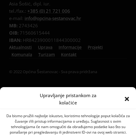
Asia Šošić, dipl. iur.
tel./fax.:
+385 (0) 21 721 006
e-mail:
info@opcina-sestanovac.hr
MB:
2743426
OIB:
71560615444
IBAN:
HR8423900011844300002
Aktualnosti
Uprava
Informacije
Projekti
Komunala
Turizam
Kontakt
© 2022 Općina Šestanovac - Sva prava pridržana
Upravljanje pristankom za
kolačiće
Da bismo pružili najbolje iskustvo, koristimo tehnologije poput kolačića za
čuvanje i/ili pristup informacijama o uređaju. Suglasnost s ovim
tehnologijama će nam omogućiti da obrađujemo podatke kao što su
ponašanje pri pregledavanju ili jedinstveni ID-ovi na ovoj web stranici.