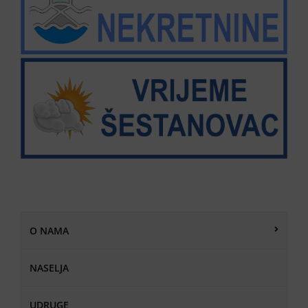
O NAMA
NASELJA
UDRUGE