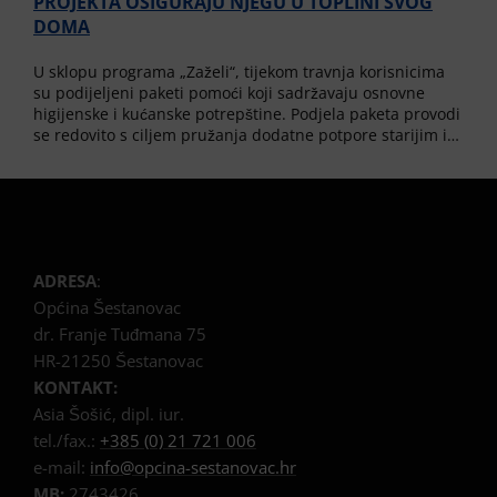
PROJEKTA OSIGURAJU NJEGU U TOPLINI SVOG
DOMA
U sklopu programa „Zaželi“, tijekom travnja korisnicima
su podijeljeni paketi pomoći koji sadržavaju osnovne
higijenske i kućanske potrepštine. Podjela paketa provodi
se redovito s ciljem pružanja dodatne potpore starijim i…
ADRESA
:
Općina Šestanovac
dr. Franje Tuđmana 75
HR-21250 Šestanovac
KONTAKT:
Asia Šošić, dipl. iur.
tel./fax.:
+385 (0) 21 721 006
e-mail:
info@opcina-sestanovac.hr
MB:
2743426