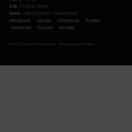
OIB:
71560615444
IBAN:
HR8423900011844300002
Aktualnosti
Uprava
Informacije
Projekti
Komunala
Turizam
Kontakt
© 2022 Općina Šestanovac - Sva prava pridržana