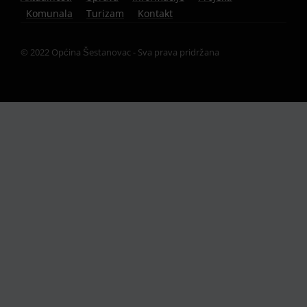
Komunala
Turizam
Kontakt
© 2022 Općina Šestanovac - Sva prava pridržana