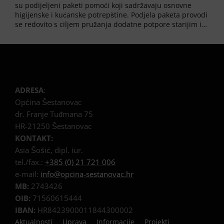
su podijeljeni paketi pomoći koji sadržavaju osnovne
higijenske i kućanske potrepštine. Podjela paketa provodi
se redovito s ciljem pružanja dodatne potpore starijim i…
ADRESA
:
Općina Šestanovac
dr. Franje Tuđmana 75
HR-21250 Šestanovac
KONTAKT:
Asia Šošić, dipl. iur.
tel./fax.:
+385 (0) 21 721 006
e-mail:
info@opcina-sestanovac.hr
MB:
2743426
OIB:
71560615444
IBAN:
HR8423900011844300002
Aktualnosti
Uprava
Informacije
Projekti