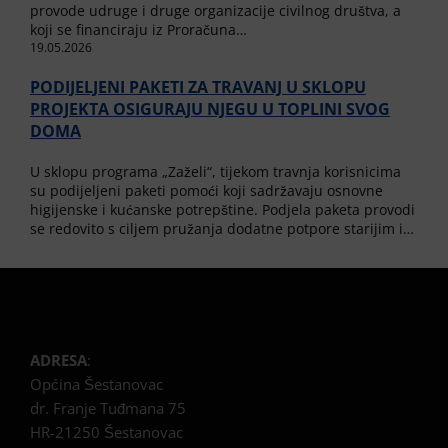
provode udruge i druge organizacije civilnog društva, a
koji se financiraju iz Proračuna…
19.05.2026
PODIJELJENI PAKETI ZA TRAVANJ U SKLOPU
PROJEKTA OSIGURAJU NJEGU U TOPLINI SVOG
DOMA
U sklopu programa „Zaželi“, tijekom travnja korisnicima
su podijeljeni paketi pomoći koji sadržavaju osnovne
higijenske i kućanske potrepštine. Podjela paketa provodi
se redovito s ciljem pružanja dodatne potpore starijim i…
ADRESA
:
Općina Šestanovac
dr. Franje Tuđmana 75
HR-21250 Šestanovac