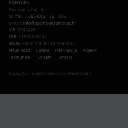
KONTAKT:
Asia Šošić, dipl. iur.
tel./fax.:
+385 (0) 21 721 006
e-mail:
info@opcina-sestanovac.hr
MB:
2743426
OIB:
71560615444
IBAN:
HR8423900011844300002
Aktualnosti
Uprava
Informacije
Projekti
Komunala
Turizam
Kontakt
© 2022 Općina Šestanovac - Sva prava pridržana