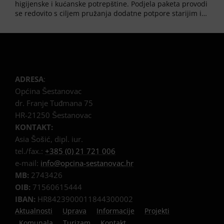
higijenske i kućanske potrepštine. Podjela paketa provodi
se redovito s ciljem pružanja dodatne potpore starijim i…
ADRESA
:
Općina Šestanovac
dr. Franje Tuđmana 75
HR-21250 Šestanovac
KONTAKT:
Asia Šošić, dipl. iur.
tel./fax.:
+385 (0) 21 721 006
e-mail:
info@opcina-sestanovac.hr
MB:
2743426
OIB:
71560615444
IBAN:
HR8423900011844300002
Aktualnosti
Uprava
Informacije
Projekti
Komunala
Turizam
Kontakt