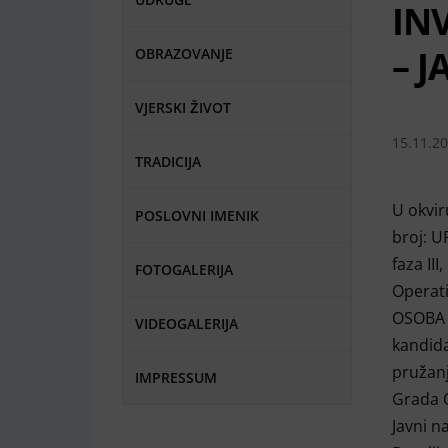
IN
– J
OBRAZOVANJE
VJERSKI ŽIVOT
15.11.2
TRADICIJA
U okvir
POSLOVNI IMENIK
broj: U
faza II
FOTOGALERIJA
Operati
OSOBA S
VIDEOGALERIJA
kandida
pružan
IMPRESSUM
Grada O
Javni n