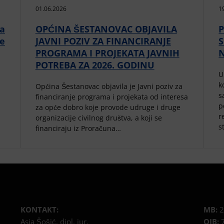
01.06.2026
1
da
OPĆINA ŠESTANOVAC OBJAVILA
P
ne
JAVNI POZIV ZA FINANCIRANJE
PROGRAMA I PROJEKATA JAVNIH
POTREBA ZA 2026. GODINU
U
k
Općina Šestanovac objavila je Javni poziv za
s
financiranje programa i projekata od interesa
p
za opće dobro koje provode udruge i druge
r
organizacije civilnog društva, a koji se
s
financiraju iz Proračuna…
KONTAKT:
MB:
2
Asia Šošić, dipl. iur.
OIB:
7