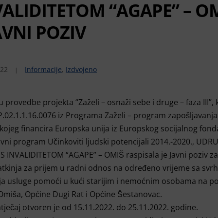
VALIDITETOM “AGAPE” – O
AVNI POZIV
022
Informacije
,
Izdvojeno
u provedbe projekta “Zaželi – osnaži sebe i druge – faza III”,
P.02.1.1.16.0076 iz Programa Zaželi – program zapošljavanja
I, kojeg financira Europska unija iz Europskog socijalnog fond
vni program Učinkoviti ljudski potencijali 2014.-2020., UD
 INVALIDITETOM “AGAPE” – OMIŠ raspisala je Javni poziv za
tkinja za prijem u radni odnos na određeno vrijeme sa sv
ja usluge pomoći u kući starijim i nemoćnim osobama na p
miša, Općine Dugi Rat i Općine Šestanovac.
atječaj otvoren je od 15.11.2022. do 25.11.2022. godine.