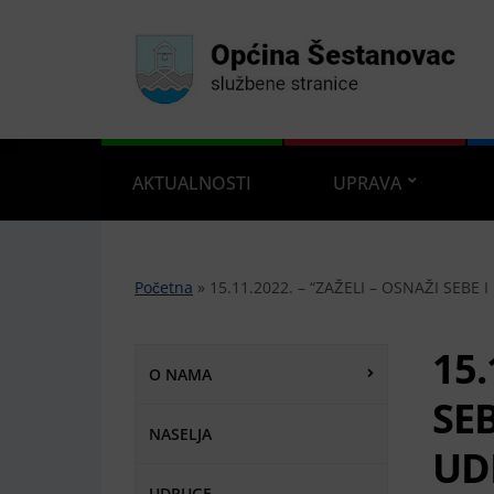
AKTUALNOSTI
UPRAVA
Početna
»
15.11.2022. – “ZAŽELI – OSNAŽI SEBE 
15.
O NAMA
SEB
NASELJA
UD
UDRUGE