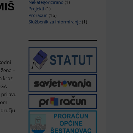
MIŠ
Nekategorizirano
(1)
Projekti
(1)
Proračun
(16)
Službenik za informiranje
(1)
 kodni
 žena –
a kroz
RUGA
 prijavu
rhom
odručju