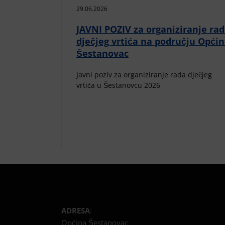
29.06.2026
JAVNI POZIV za organiziranje ra
dječjeg vrtića na području Opći
Šestanovac
Javni poziv za organiziranje rada dječjeg
vrtića u Šestanovcu 2026
ADRESA
:
Općina Šestanovac