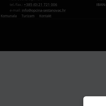
tel./fax.:
+385 (0) 21 721 006
IBAN
e-mail:
info@opcina-sestanovac.hr
Komunala
Turizam
Kontakt