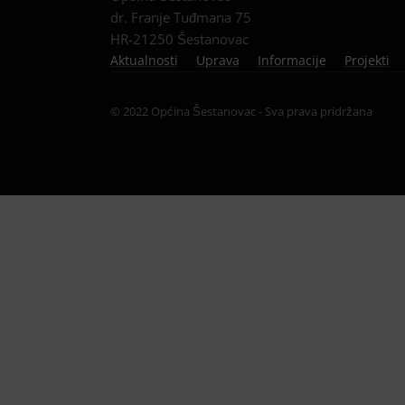
dr. Franje Tuđmana 75
HR-21250 Šestanovac
Aktualnosti
Uprava
Informacije
Projekti
© 2022 Općina Šestanovac - Sva prava pridržana