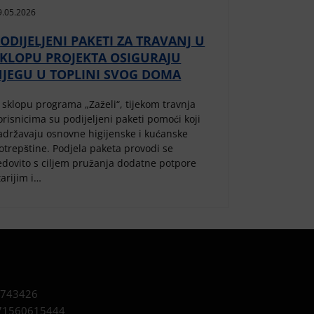
9.05.2026
ODIJELJENI PAKETI ZA TRAVANJ U
SKLOPU PROJEKTA OSIGURAJU
NJEGU U TOPLINI SVOG DOMA
 sklopu programa „Zaželi“, tijekom travnja
orisnicima su podijeljeni paketi pomoći koji
adržavaju osnovne higijenske i kućanske
otrepštine. Podjela paketa provodi se
edovito s ciljem pružanja dodatne potpore
tarijim i…
743426
1560615444