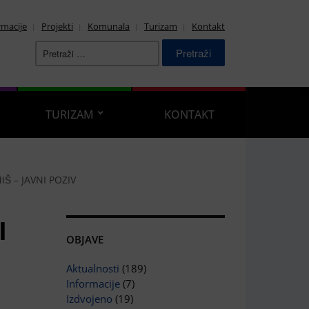
rmacije
Projekti
Komunala
Turizam
Kontakt
Pretraži:
TURIZAM
KONTAKT
IŠ – JAVNI POZIV
I
OBJAVE
Aktualnosti
(189)
Informacije
(7)
Izdvojeno
(19)