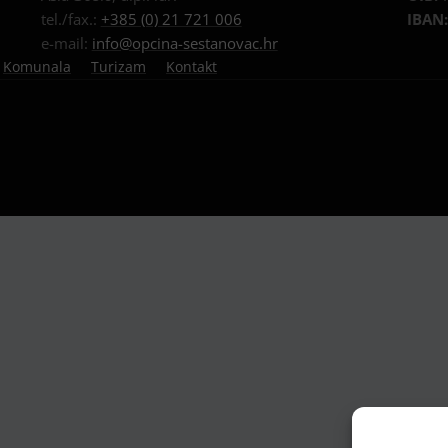
tel./fax.:
+385 (0) 21 721 006
IBAN
e-mail:
info@opcina-sestanovac.hr
Komunala
Turizam
Kontakt