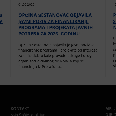
01.06.2026
1
da
OPĆINA ŠESTANOVAC OBJAVILA
P
ne
JAVNI POZIV ZA FINANCIRANJE
PROGRAMA I PROJEKATA JAVNIH
POTREBA ZA 2026. GODINU
U
k
Općina Šestanovac objavila je Javni poziv za
s
financiranje programa i projekata od interesa
p
za opće dobro koje provode udruge i druge
r
organizacije civilnog društva, a koji se
s
financiraju iz Proračuna…
KONTAKT:
MB:
2
Asia Šošić, dipl. iur.
OIB:
7