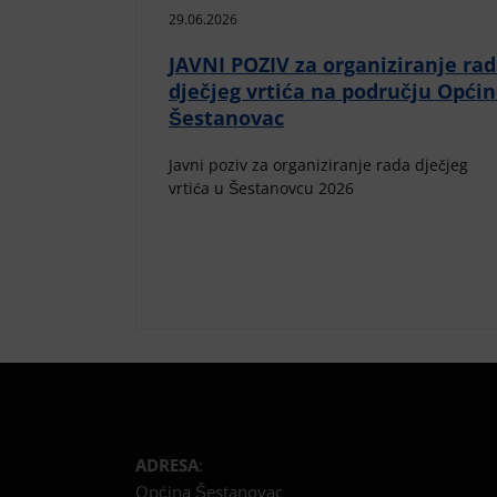
29.06.2026
JAVNI POZIV za organiziranje ra
dječjeg vrtića na području Opći
Šestanovac
Javni poziv za organiziranje rada dječjeg
vrtića u Šestanovcu 2026
ADRESA
:
Općina Šestanovac