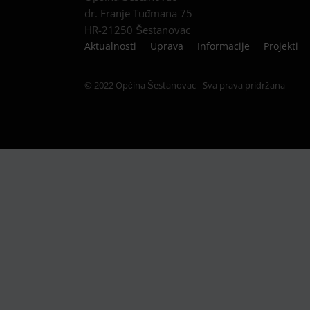
dr. Franje Tuđmana 75
HR-21250 Šestanovac
Aktualnosti
Uprava
Informacije
Projekti
© 2022 Općina Šestanovac - Sva prava pridržana