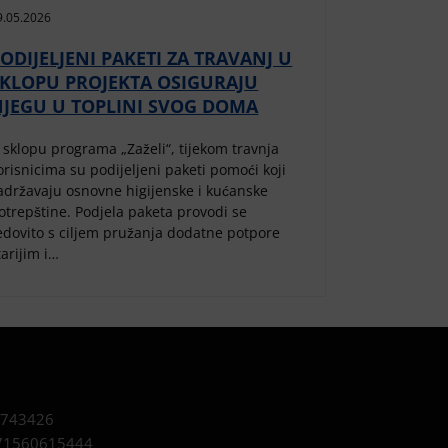
9.05.2026
ODIJELJENI PAKETI ZA TRAVANJ U
SKLOPU PROJEKTA OSIGURAJU
NJEGU U TOPLINI SVOG DOMA
 sklopu programa „Zaželi“, tijekom travnja
orisnicima su podijeljeni paketi pomoći koji
adržavaju osnovne higijenske i kućanske
otrepštine. Podjela paketa provodi se
edovito s ciljem pružanja dodatne potpore
tarijim i…
743426
1560615444