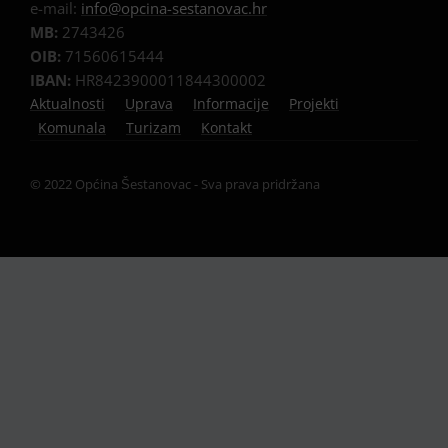
e-mail:
info@opcina-sestanovac.hr
MB:
2743426
OIB:
71560615444
IBAN:
HR8423900011844300002
Aktualnosti
Uprava
Informacije
Projekti
Komunala
Turizam
Kontakt
© 2022 Općina Šestanovac - Sva prava pridržana