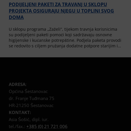
PODIJELJENI PAKETI ZA TRAVANJ U SKLOPU
PROJEKTA OSIGURAJU NJEGU U TOPLINI SVOG
DOMA
U sklopu programa „Zaželi“, tijekom travnja korisnicima
su podijeljeni paketi pomoći koji sadržavaju osnovne
higijenske i kućanske potrepštine. Podjela paketa provodi
se redovito s ciljem pružanja dodatne potpore starijim i…
ADRESA
:
Općina Šestanovac
dr. Franje Tuđmana 75
HR-21250 Šestanovac
KONTAKT:
Asia Šošić, dipl. iur.
tel./fax.:
+385 (0) 21 721 006