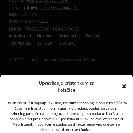
tel./fax.:
+385 (0) 21 721 006
e-mail:
info@opcina-sestanovac.hr
MB:
2743426
OIB:
71560615444
IBAN:
HR8423900011844300002
Aktualnosti
Uprava
Informacije
Projekti
Komunala
Turizam
Kontakt
© 2022 Općina Šestanovac - Sva prava pridržana
Upravljanje pristankom za
kolačiće
Da bismo pružili najbolje iskustvo, koristimo tehnologije poput kolačića za
čuvanje i/ili pristup informacijama o uređaju. Suglasnost s ovim
tehnologijama će nam omogućiti da obrađujemo podatke kao što su
ponašanje pri pregledavanju ili jedinstveni ID-ovi na ovoj web stranici.
Nepristanak ili povlačenje suglasnosti može negativno utjecati na
određene karakteristike i funkcije.