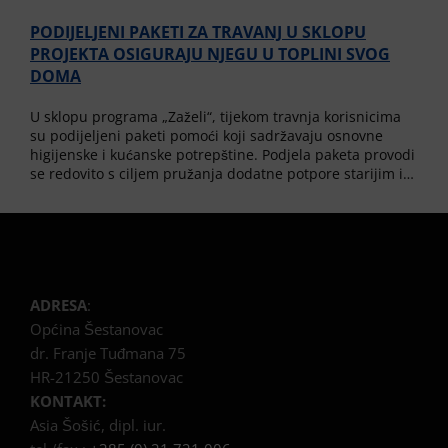
PODIJELJENI PAKETI ZA TRAVANJ U SKLOPU
PROJEKTA OSIGURAJU NJEGU U TOPLINI SVOG
DOMA
U sklopu programa „Zaželi“, tijekom travnja korisnicima
su podijeljeni paketi pomoći koji sadržavaju osnovne
higijenske i kućanske potrepštine. Podjela paketa provodi
se redovito s ciljem pružanja dodatne potpore starijim i…
ADRESA
:
Općina Šestanovac
dr. Franje Tuđmana 75
HR-21250 Šestanovac
KONTAKT:
Asia Šošić, dipl. iur.