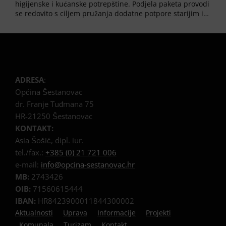
higijenske i kućanske potrepštine. Podjela paketa provodi
se redovito s ciljem pružanja dodatne potpore starijim i…
ADRESA
:
Općina Šestanovac
dr. Franje Tuđmana 75
HR-21250 Šestanovac
KONTAKT:
Asia Šošić, dipl. iur.
tel./fax.:
+385 (0) 21 721 006
e-mail:
info@opcina-sestanovac.hr
MB:
2743426
OIB:
71560615444
IBAN:
HR8423900011844300002
Aktualnosti
Uprava
Informacije
Projekti
Komunala
Turizam
Kontakt