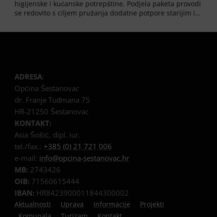
higijenske i kućanske potrepštine. Podjela paketa provodi
se redovito s ciljem pružanja dodatne potpore starijim i…
ADRESA
:
Općina Šestanovac
dr. Franje Tuđmana 75
HR-21250 Šestanovac
KONTAKT:
Asia Šošić, dipl. iur.
tel./fax.:
+385 (0) 21 721 006
e-mail:
info@opcina-sestanovac.hr
MB:
2743426
OIB:
71560615444
IBAN:
HR8423900011844300002
Aktualnosti
Uprava
Informacije
Projekti
Komunala
Turizam
Kontakt