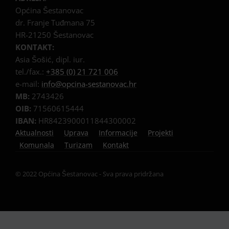
Općina Šestanovac
dr. Franje Tuđmana 75
HR-21250 Šestanovac
KONTAKT:
Asia Šošić, dipl. iur.
tel./fax.:
+385 (0) 21 721 006
e-mail:
info@opcina-sestanovac.hr
MB:
2743426
OIB:
71560615444
IBAN:
HR8423900011844300002
Aktualnosti
Uprava
Informacije
Projekti
Komunala
Turizam
Kontakt
© 2022 Općina Šestanovac - Sva prava pridržana