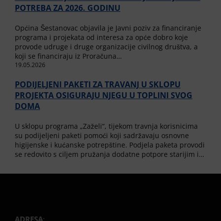
POTREBA ZA 2026. GODINU
Općina Šestanovac objavila je Javni poziv za financiranje
programa i projekata od interesa za opće dobro koje
provode udruge i druge organizacije civilnog društva, a
koji se financiraju iz Proračuna…
19.05.2026
PODIJELJENI PAKETI ZA TRAVANJ U SKLOPU
PROJEKTA OSIGURAJU NJEGU U TOPLINI SVOG
DOMA
U sklopu programa „Zaželi“, tijekom travnja korisnicima
su podijeljeni paketi pomoći koji sadržavaju osnovne
higijenske i kućanske potrepštine. Podjela paketa provodi
se redovito s ciljem pružanja dodatne potpore starijim i…
ADRESA
: