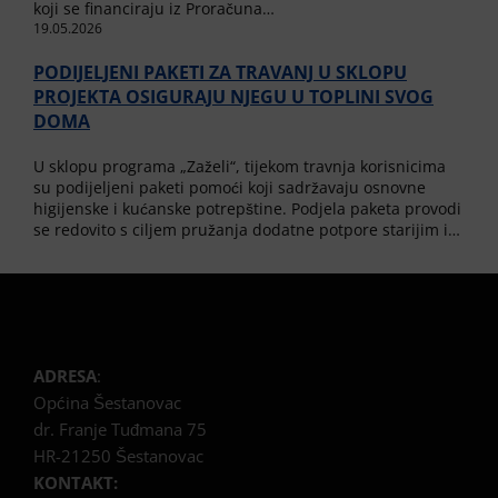
koji se financiraju iz Proračuna…
19.05.2026
PODIJELJENI PAKETI ZA TRAVANJ U SKLOPU
PROJEKTA OSIGURAJU NJEGU U TOPLINI SVOG
DOMA
U sklopu programa „Zaželi“, tijekom travnja korisnicima
su podijeljeni paketi pomoći koji sadržavaju osnovne
higijenske i kućanske potrepštine. Podjela paketa provodi
se redovito s ciljem pružanja dodatne potpore starijim i…
ADRESA
:
Općina Šestanovac
dr. Franje Tuđmana 75
HR-21250 Šestanovac
KONTAKT: