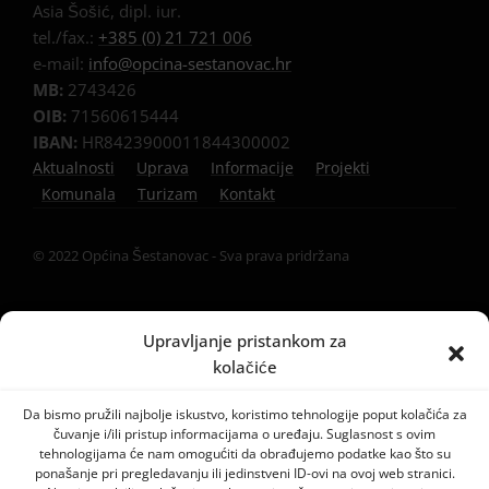
Asia Šošić, dipl. iur.
tel./fax.:
+385 (0) 21 721 006
e-mail:
info@opcina-sestanovac.hr
MB:
2743426
OIB:
71560615444
IBAN:
HR8423900011844300002
Aktualnosti
Uprava
Informacije
Projekti
Komunala
Turizam
Kontakt
© 2022 Općina Šestanovac - Sva prava pridržana
Upravljanje pristankom za
kolačiće
Da bismo pružili najbolje iskustvo, koristimo tehnologije poput kolačića za
čuvanje i/ili pristup informacijama o uređaju. Suglasnost s ovim
tehnologijama će nam omogućiti da obrađujemo podatke kao što su
ponašanje pri pregledavanju ili jedinstveni ID-ovi na ovoj web stranici.