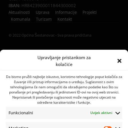
IBAN:
HR8423900011844300002
Aktualnosti
Uprava
Informacije
Projekti
Komunala
Turizam
Kontakt
© 2022 Općina Šestanovac - Sva prava pridržana
Upravljanje pristankom za
kolačiće
Da bismo pružili najbolje iskustvo, koristimo tehnologije poput kolačića za
čuvanje i/ili pristup informacijama o uređaju. Suglasnost s ovim
tehnologijama će nam omogućiti da obrađujemo podatke kao što su
ponašanje pri pregledavanju ili jedinstveni ID-ovi na ovoj web stranici.
Nepristanak ili povlačenje suglasnosti može negativno utjecati na
određene karakteristike i funkcije.
Funkcionalni
Uvijek aktivni