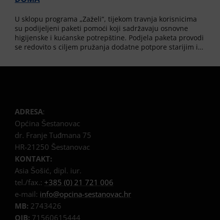
U sklopu programa „Zaželi“, tijekom travnja korisnicima
su podijeljeni paketi pomoći koji sadržavaju osnovne
higijenske i kućanske potrepštine. Podjela paketa provodi
se redovito s ciljem pružanja dodatne potpore starijim i…
ADRESA
:
Općina Šestanovac
dr. Franje Tuđmana 75
HR-21250 Šestanovac
KONTAKT:
Asia Šošić, dipl. iur.
tel./fax.:
+385 (0) 21 721 006
e-mail:
info@opcina-sestanovac.hr
MB:
2743426
OIB:
71560615444