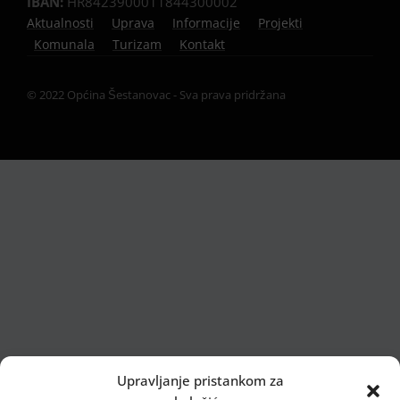
IBAN:
HR8423900011844300002
Aktualnosti
Uprava
Informacije
Projekti
Komunala
Turizam
Kontakt
© 2022 Općina Šestanovac - Sva prava pridržana
Upravljanje pristankom za