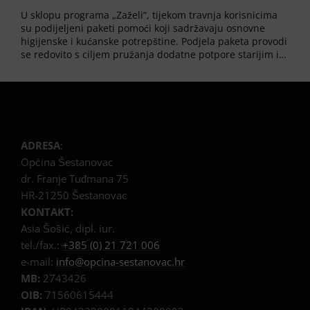
U sklopu programa „Zaželi“, tijekom travnja korisnicima
su podijeljeni paketi pomoći koji sadržavaju osnovne
higijenske i kućanske potrepštine. Podjela paketa provodi
se redovito s ciljem pružanja dodatne potpore starijim i…
ADRESA
:
Općina Šestanovac
dr. Franje Tuđmana 75
HR-21250 Šestanovac
KONTAKT:
Asia Šošić, dipl. iur.
tel./fax.:
+385 (0) 21 721 006
e-mail:
info@opcina-sestanovac.hr
MB:
2743426
OIB:
71560615444