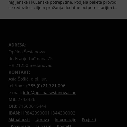
higijenske i kućanske potrepštine. Podjela paketa provodi
se redovito s ciljem pružanja dodatne potpore starijim i…
ADRESA
:
Općina Šestanovac
dr. Franje Tuđmana 75
HR-21250 Šestanovac
KONTAKT:
Asia Šošić, dipl. iur.
tel./fax.:
+385 (0) 21 721 006
e-mail:
info@opcina-sestanovac.hr
MB:
2743426
OIB:
71560615444
IBAN:
HR8423900011844300002
Aktualnosti
Uprava
Informacije
Projekti
Komunala
Turizam
Kontakt