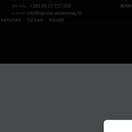
tel./fax.:
+385 (0) 21 721 006
IBAN
e-mail:
info@opcina-sestanovac.hr
Komunala
Turizam
Kontakt