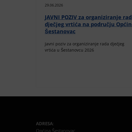
29.06.2026
JAVNI POZIV za organiziranje ra
dječjeg vrtića na području Opći
Šestanovac
Javni poziv za organiziranje rada dječjeg
vrtića u Šestanovcu 2026
ADRESA
:
Općina Šestanovac