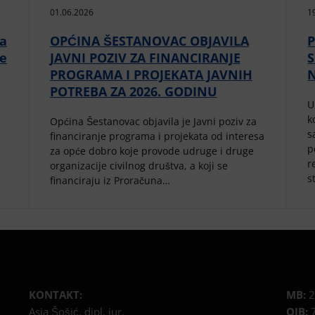
01.06.2026
1
da
OPĆINA ŠESTANOVAC OBJAVILA
P
ne
JAVNI POZIV ZA FINANCIRANJE
PROGRAMA I PROJEKATA JAVNIH
POTREBA ZA 2026. GODINU
U
k
Općina Šestanovac objavila je Javni poziv za
s
financiranje programa i projekata od interesa
p
za opće dobro koje provode udruge i druge
r
organizacije civilnog društva, a koji se
s
financiraju iz Proračuna…
KONTAKT:
MB:
2
Asia Šošić, dipl. iur.
OIB:
7