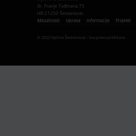
dr. Franje Tuđmana 75
HR-21250 Šestanovac
Aktualnosti
Uprava
Informacije
Projekti
© 2022 Općina Šestanovac - Sva prava pridržana