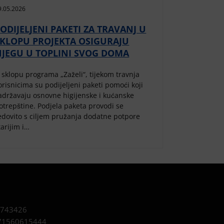
9.05.2026
ODIJELJENI PAKETI ZA TRAVANJ U
SKLOPU PROJEKTA OSIGURAJU
NJEGU U TOPLINI SVOG DOMA
 sklopu programa „Zaželi“, tijekom travnja
orisnicima su podijeljeni paketi pomoći koji
adržavaju osnovne higijenske i kućanske
otrepštine. Podjela paketa provodi se
edovito s ciljem pružanja dodatne potpore
tarijim i…
743426
1560615444